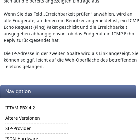
sich auf die bereits angezeigten Einträge aus.
Wenn Sie das Feld „Erreichbarkeit prüfen“ anwählen, wird an
alle Endgeräte, an denen ein Benutzer angemeldet ist, ein ICMP
Echo Request (Ping) Paket geschickt und die Erreich­barkeit
ausgegeben abhängig davon, ob das Endgerät ein ICMP Echo
Reply zurückge­sendet hat.
Die IP-Adresse in der zweiten Spalte wird als Link angezeigt. Sie
können so ggf. leicht auf die Web-Oberfläche des betreffenden
Telefons gelangen.
More content and functionality (left side)
Navigation
IPTAM PBX 4.2
Ältere Versionen
SIP-Provider
ISDN-Hardware