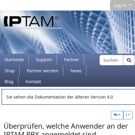
Log in
Navigation and related functionality and con
Find
Startseite
Support
Partner
Shop
Partner werden
News
Blog
Kontakt
Verbundener Inhalt
Sie sehen die Dokumentation der älteren Version 4.0
Überprüfen, welche Anwender an der
IPTAM PBX angemeldet sind