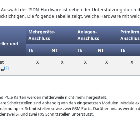
r Auswahl der ISDN-Hardware ist neben der Unterstützung durch 
cksichtigen. Die folgende Tabelle zeigt, welche Hardware mit wel
Mehrgeräte-
Anlagen-
Primärmu
Anschluss
Anschluss
Anschlus
eller und
TE
NT
TE
NT
TE
et
X
X
X
X
X
2
ix
nd PCIe Karten werden mittlerweile nicht mehr hergestellt.
are Schnittstellen sind abhängig von den eingesetzten Modulen. Module exis
märmultiplex-Schnittstellen sowie zwei GSM Ports. Darüber hinaus werden di
er zwei S
und zwei FXS Schnittstellen unterstützt.
0