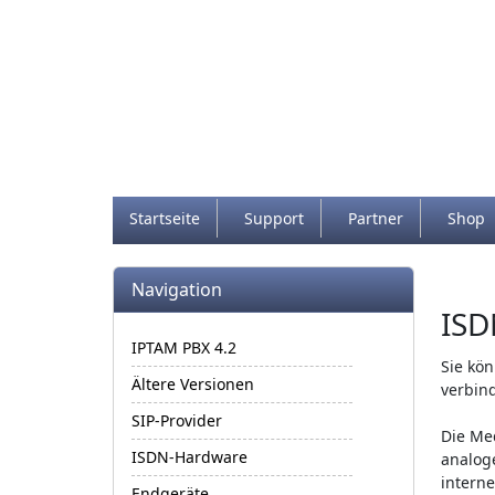
Navigation and related functiona
Startseite
Support
Partner
Shop
More content and functionality (l
Verb
Navigation
ISD
IPTAM PBX 4.2
Sie kö
Ältere Versionen
verbin
SIP-Provider
Die Med
ISDN-Hardware
analoge
intern
Endgeräte