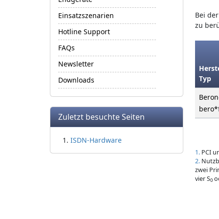
Bei de
Einsatzszenarien
zu berü
Hotline Support
FAQs
Newsletter
Herst
Typ
Downloads
Beron
bero*f
Zuletzt besuchte Seiten
ISDN-Hardware
1
PCI u
2
Nutzb
zwei Pri
vier S
od
0