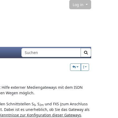
Site ident
Log in
Find
 Hilfe externer Mediengateways mit dem ISDN
esen Wegen möglich.
en Schnittstellen S
, S
und FXS (zum Anschluss
0
2m
. Dabei ist es unerheblich, ob Sie das Gateway als
Kenntnisse zur Konfiguration dieser Gateways
.