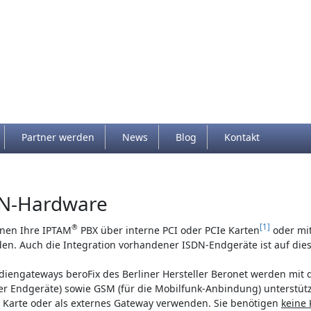
lity and content
Partner werden
News
Blog
Kontakt
eft side)
undener Inhalt
N-Hardware
1
®
nnen Ihre IPTAM
PBX über interne PCI oder PCIe Karten
oder mit
den. Auch die Integration vorhandener ISDN-Endgeräte ist auf di
iengateways beroFix des Berliner Hersteller Beronet werden mit d
r Endgeräte) sowie GSM (für die Mobilfunk-Anbindung) unterstützt
e Karte oder als externes Gateway verwenden. Sie benötigen
keine 