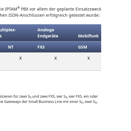
®
die IPTAM
PBX vor allem der geplante Einsatzzweck
chen ISDN-Anschlüssen erfolgreich getestet wurde:
ltiplex-
Analoge
s
Endgeräte
Mobilfunk
NT
FXS
GSM
X
X
X
tieren für zwei S
und zwei FXS, vier S
, vier FXS, ein oder
0
0
e Gateways der Small Business Line mit einer S
, zwei S
,
0
0