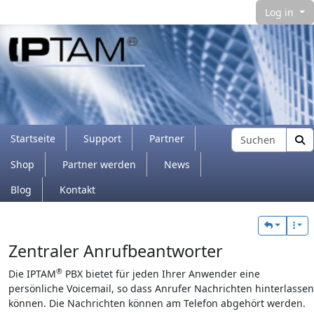
Log in
Navigation and related functionality and con
Find
Startseite
Support
Partner
Shop
Partner werden
News
Blog
Kontakt
Verbundener Inhalt
Zentraler Anrufbeantworter
®
Die IPTAM
PBX bietet für jeden Ihrer Anwender eine
persönliche Voicemail, so dass Anrufer Nachrichten hinterlassen
können. Die Nachrichten können am Telefon abgehört werden.