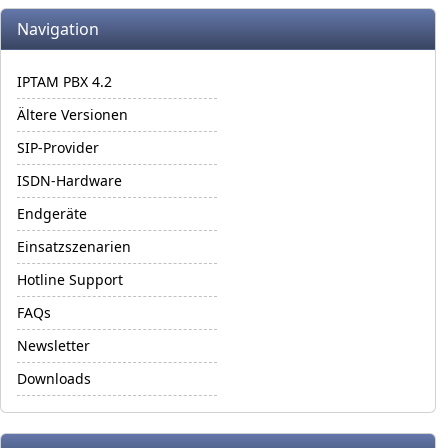
More content and functionality (left side)
Navigation
IPTAM PBX 4.2
Ältere Versionen
SIP-Provider
ISDN-Hardware
Endgeräte
Einsatzszenarien
Hotline Support
FAQs
Newsletter
Downloads