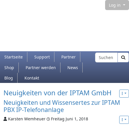
Log in
Navigation and related functionality and con
Find
Startseite
Support
Partner
Shop
Partner werden
News
Blog
Kontakt
Verbundener Inhalt
Neuigkeiten von der IPTAM GmbH
Neuigkeiten und Wissensertes zur IPTAM
PBX IP-Telefonanlage
Karsten Wemheuer
Freitag Juni 1, 2018