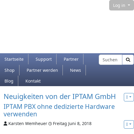
Log in
Navigation and related functionality and con
Find
Startseite
Support
Partner
Shop
Partner werden
News
Blog
Kontakt
Verbundener Inhalt
Neuigkeiten von der IPTAM GmbH
IPTAM PBX ohne dedizierte Hardware
verwenden
Karsten Wemheuer
Freitag Juni 8, 2018